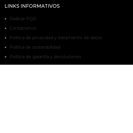
LINKS INFORMATIVOS
Radicar PQR
Contáctenos
Política de privacidad y tratamiento de datos
Política de sostenibilidad
Política de garantía y devoluciones
BOLETÍN INFORMATIVO
Suscríbete al boletín para que estés enterado de nuestras promociones y
novedades.
Suscribete a nuestro boletín
AVISO LEGAL: