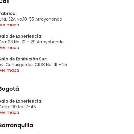
Cali
Fábrica:
Cra. 32A No.10-55 Arroyohondo
Ver mapa
Sala de Experiencia:
Cra. 33 No. 10 – 29 Arroyohondo
Ver mapa
Sala de Exhibición Sur:
Av. Cañasgordas Cll 18 No. 111 – 25
Ver mapa
Bogotá
Sala de Experiencia:
Calle 109 No.17-45
Ver mapa
Barranquilla