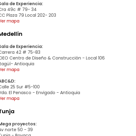
Sala de Experiencia:
Cra 49c # 79- 34
CC Plaza 79 Local 202- 203
Ver mapa
Medellín
Sala de Experiencia:
Carrera 42 # 75-83
IDEO Centro de Diseño & Construcción - Local 106
Itagüí- Antioquia
Ver mapa
ABC&D:
Calle 25 Sur #5-100
Vda. El Penasco - Envigado - Antioquia
Ver mapa
Tunja
Mega proyectos:
Av norte 50 - 39
Tunja - Boyaca