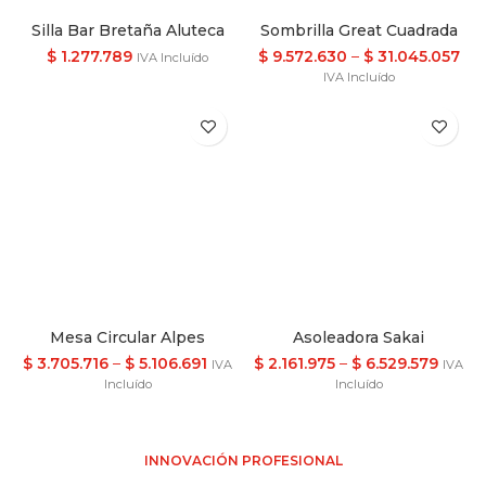
Silla Bar Bretaña Aluteca
Sombrilla Great Cuadrada
$
1.277.789
$
9.572.630
–
$
31.045.057
IVA Incluído
IVA Incluído
Mesa Circular Alpes
Asoleadora Sakai
$
3.705.716
–
$
5.106.691
$
2.161.975
–
$
6.529.579
IVA
IVA
Incluído
Incluído
INNOVACIÓN PROFESIONAL