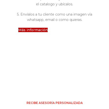
el catalogo y ubícalos.
5. Envíalos a tu cliente como una imagen vía
whatsapp, email o como quieras.
Más información
Conoce los beneficios de la
herramienta Toscana 3D
RECIBE ASESORÍA PERSONALIZADA