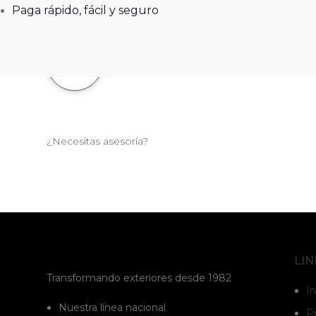
Paga rápido, fácil y seguro
¿Necesitas asesoría?
LIN
Transformando exteriores desde 1982
In
Nuestra línea nacional
P