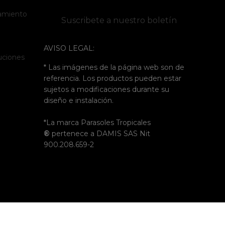
tamiento
Suscribete a nuestro boletín
AVISO LEGAL:
luciones
* Las imágenes de la página web son de
referencia. Los productos pueden estar
sujetos a modificaciones durante su
diseño e instalación.
*La marca Parasoles Tropicales
®
pertenece a DAMIS SAS Nit
900.208.659-2