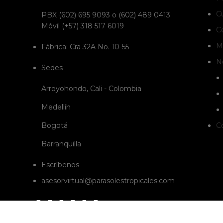
C
PBX (602) 695 9093 o (602) 489 0413
Móvil (+57) 318 517 6019
C
Mo
Fábrica: Cra 32A No. 10-55
N
Sedes
Arroyohondo, Cali - Colombia
Medellín
Bogotá
C
Barranquilla
Escríbenos
asesorvirtual@parasolestropicales.com