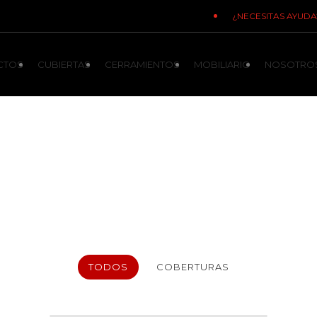
¿NECESITAS AYUDA
CTOS
CUBIERTAS
CERRAMIENTOS
MOBILIARIO
NOSOTRO
Coberturas
s cubrimientos hechos a la medida que brindan el estilo 
TODOS
COBERTURAS