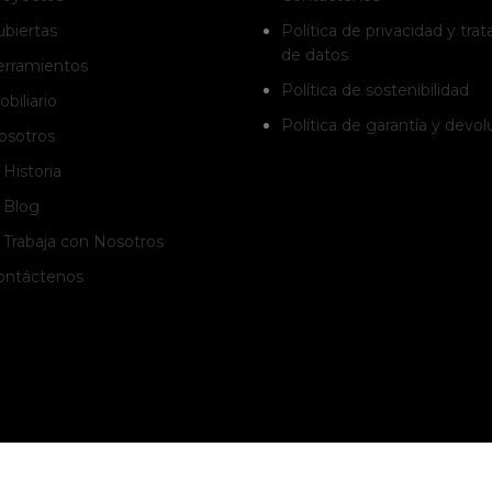
ubiertas
Política de privacidad y tra
de datos
erramientos
Política de sostenibilidad
biliario
Política de garantía y devo
osotros
Historia
Blog
Trabaja con Nosotros
ontáctenos