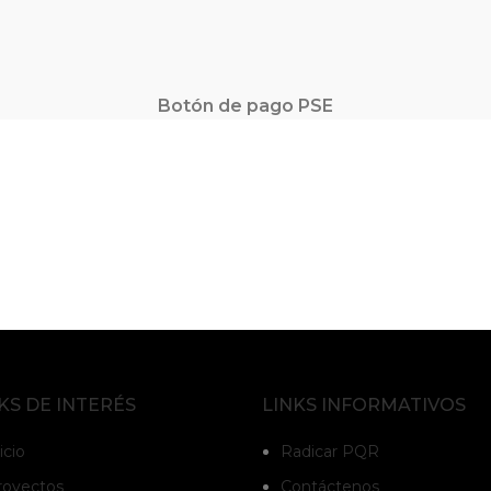
Botón de pago PSE
KS DE INTERÉS
LINKS INFORMATIVOS
icio
Radicar PQR
royectos
Contáctenos