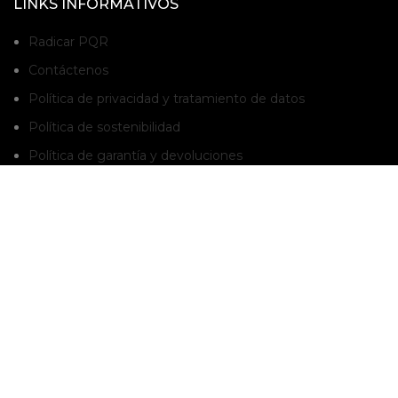
LINKS INFORMATIVOS
Radicar PQR
Contáctenos
Política de privacidad y tratamiento de datos
Política de sostenibilidad
Política de garantía y devoluciones
BOLETÍN INFORMATIVO
Suscríbete al boletín para que estés enterado de nuestras promociones y
novedades.
Suscribete a nuestro boletín
AVISO LEGAL:
* Las imágenes de la página web son de referencia. Los productos pueden