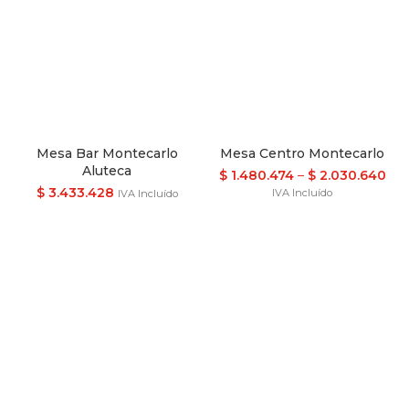
Mesa Bar Montecarlo
Mesa Centro Montecarlo
Aluteca
$
1.480.474
–
$
2.030.640
$
3.433.428
IVA Incluído
IVA Incluído