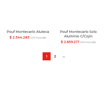
Pouf Montecarlo Aluteca
Pouf Montecarlo Solo
Aluminio C/Cojin
$
2.344.283
IVA Incluído
$
2.659.217
IVA Incluído
1
2
→