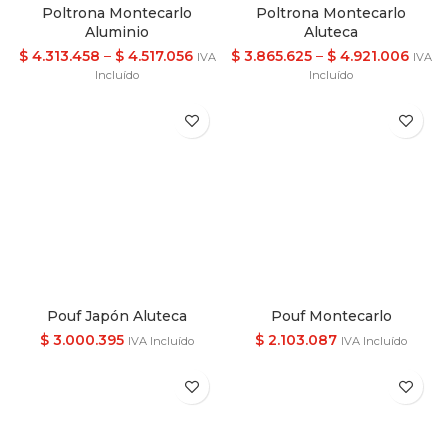
Poltrona Montecarlo
Poltrona Montecarlo
Aluminio
Aluteca
$
4.313.458
–
$
4.517.056
$
3.865.625
–
$
4.921.006
IVA
IVA
Incluído
Incluído
Pouf Japón Aluteca
Pouf Montecarlo
$
3.000.395
$
2.103.087
IVA Incluído
IVA Incluído