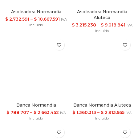
Asoleadora Normandia
Asoleadora Normandia
Aluteca
$
2.732.591
–
$
10.667.591
IVA
$
3.215.238
–
$
9.018.841
Incluído
IVA
Incluído
Banca Normandia
Banca Normandia Aluteca
$
788.707
–
$
2.663.452
$
1.360.313
–
$
2.913.955
IVA
IVA
Incluído
Incluído