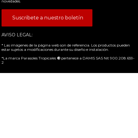
novedades.
Suscribete a nuestro boletín
AVISO LEGAL:
* Las imágenes de la página web son de referencia. Los productos pueden
estar sujetos a modificaciones durante su diseño e instalación.
*La marca Parasoles Tropicales
®
pertenece a DAMIS SAS Nit 900.208.659-
2
© 2022 • Todos los derechos reservados
Diseños & Parasoles Tropicales
Puntos de Atención
Chat en Linea
Contacto
Hola, cuéntame en que te puedo servir ?