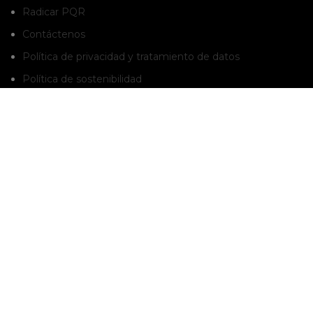
Radicar PQR
Contáctenos
Política de privacidad y tratamiento de datos
Política de sostenibilidad
Política de garantía y devoluciones
BOLETÍN INFORMATIVO
Suscríbete al boletín para que estés enterado de nuestras promociones y
novedades.
Suscribete a nuestro boletín
AVISO LEGAL:
* Las imágenes de la página web son de referencia. Los productos pueden
estar sujetos a modificaciones durante su diseño e instalación.