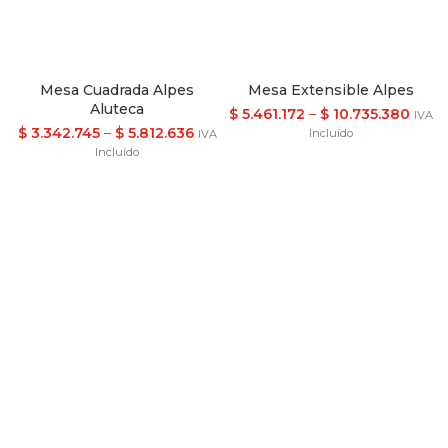
Mesa Cuadrada Alpes
Mesa Extensible Alpes
Aluteca
$
5.461.172
–
$
10.735.380
IVA
$
3.342.745
–
$
5.812.636
Incluído
IVA
Incluído