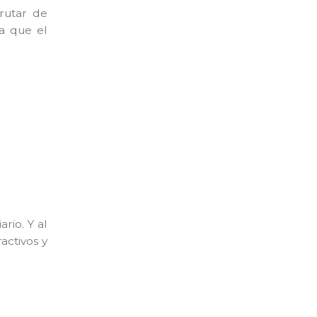
frutar de
ca que el
rio. Y al
activos y