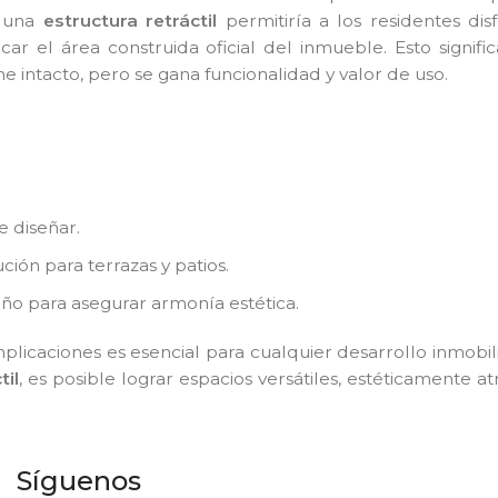
r una
estructura retráctil
permitiría a los residentes dis
car el área construida oficial del inmueble. Esto signifi
 intacto, pero se gana funcionalidad y valor de uso.
e diseñar.
ión para terrazas y patios.
eño para asegurar armonía estética.
mplicaciones es esencial para cualquier desarrollo inmobilia
til
, es posible lograr espacios versátiles, estéticamente atr
.
Síguenos