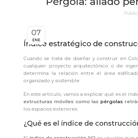
Pérgola: aliado pe
Publi
07
ENE
Índice estratégico de constru
Cuando se trata de diseñar y construir en Co
cualquier proyecto arquitectónico o de ingeni
determina la relación entre el área edificad
organizado y sostenible.
En este artículo, vamos a explicar qué es el índ
estructuras móviles como las
pérgolas
retrác
los espacios exteriores.
¿Qué es el índice de construcció
El
índice de construcción (IC)
es un valor que r