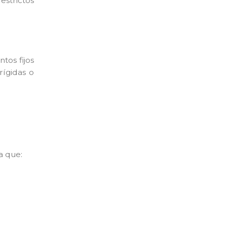
estrictos
tos fijos
rígidas o
a que: