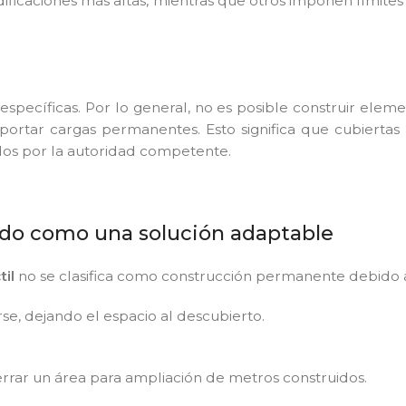
ificaciones más altas, mientras que otros imponen límites 
específicas. Por lo general, no es posible construir elemen
portar cargas permanentes. Esto significa que cubiertas 
dos por la autoridad competente.
liado como una solución adaptable
til
no se clasifica como construcción permanente debido 
se, dejando el espacio al descubierto.
errar un área para ampliación de metros construidos.