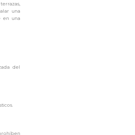
terrazas,
talar una
te en una
izada del
ticos.
prohíben