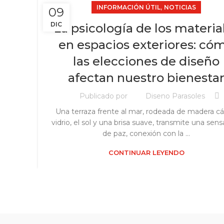
,
INFORMACIÓN ÚTIL
NOTICIAS
09
DIC
La psicología de los materia
en espacios exteriores: có
las elecciones de diseño
afectan nuestro bienesta
Publicado por
Diseno Parasoles
Una terraza frente al mar, rodeada de madera cál
vidrio, el sol y una brisa suave, transmite una sen
de paz, conexión con la ...
CONTINUAR LEYENDO