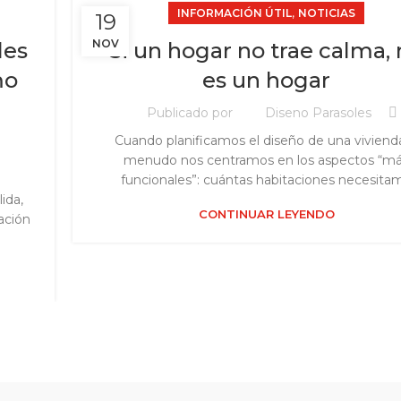
,
INFORMACIÓN ÚTIL
NOTICIAS
19
NOV
les
Si un hogar no trae calma,
mo
es un hogar
Publicado por
Diseno Parasoles
r
Cuando planificamos el diseño de una vivienda
menudo nos centramos en los aspectos “m
funcionales”: cuántas habitaciones necesitam.
ida,
CONTINUAR LEYENDO
sación