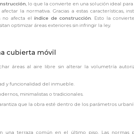
onstrucción
, lo que la convierte en una solución ideal para 
afectar la normativa. Gracias a estas características, ins
os no afecta el
índice de construcción
. Esto la convier
an optimizar áreas exteriores sin infringir la ley.
na cubierta móvil
har áreas al aire libre sin alterar la volumetría autor
ad y funcionalidad del inmueble.
dernos, minimalistas o tradicionales.
garantiza que la obra esté dentro de los parámetros urbanís
con una terraza común en el último piso. Las normas 