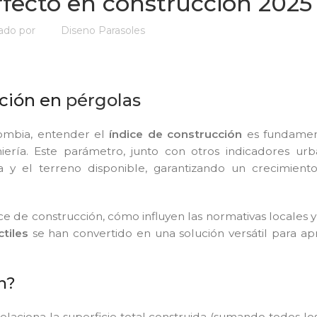
rfecto en construcción 2025
cado por
Diseno Parasoles
cción en
pérgolas
lombia, entender el
índice de construcción
es fundamen
ería. Este parámetro, junto con otros indicadores urba
a y el terreno disponible, garantizando un crecimient
ice de construcción, cómo influyen las normativas locales 
tiles
se han convertido en una solución versátil para a
n?
elaciona la superficie total construida (sumando todos los