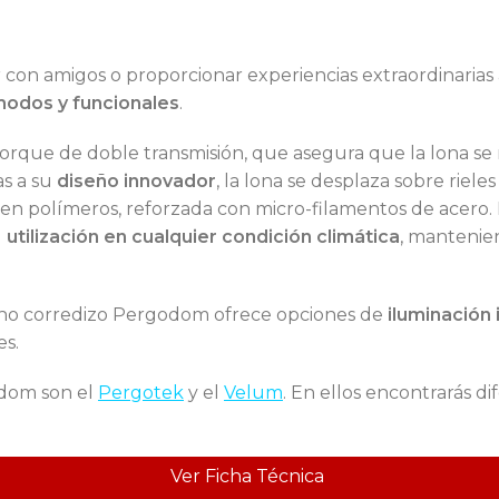
ar con amigos o proporcionar experiencias extraordinarias 
modos y funcionales
.
torque de doble transmisión, que asegura que la lona s
as a su
diseño innovador
, la lona se desplaza sobre riel
n polímeros, reforzada con micro-filamentos de acero. 
u
utilización en cualquier condición climática
, mantenien
echo corredizo Pergodom ofrece opciones de
iluminación
es.
odom son el
Pergotek
y el
Velum
. En ellos encontrarás 
Ver Ficha Técnica