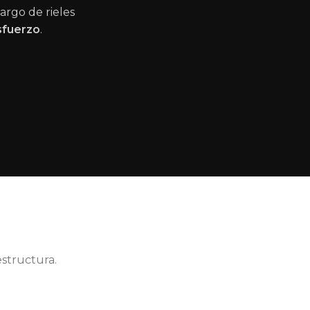
argo de rieles
sfuerzo
.
estructura.