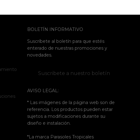
BOLETÍN INFORMATIVO
Suscríbete al boletín para que estés
enterado de nuestras promociones y
novedades.
tamiento
Suscribete a nuestro boletín
AVISO LEGAL:
luciones
* Las imágenes de la página web son de
referencia. Los productos pueden estar
sujetos a modificaciones durante su
diseño e instalación.
*La marca Parasoles Tropicales