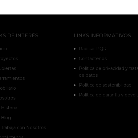
KS DE INTERÉS
LINKS INFORMATIVOS
icio
Radicar PQR
royectos
Contáctenos
ubiertas
Política de privacidad y tra
de datos
erramientos
Política de sostenibilidad
biliario
Política de garantía y devo
osotros
Historia
Blog
Trabaja con Nosotros
ontáctenos