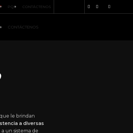
?
PQR
CONTÁCTENOS
S
CONTÁCTENOS
o
 que le brindan
istencia a diversas
a a un sistema de