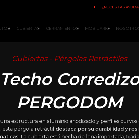
¿NECESITAS AYUDA
CTOS
CUBIERTAS
CERRAMIENTOS
MOBILIARIO
NOSOTRO
Cubiertas - Pérgolas Retráctiles
Techo Corrediz
PERGODOM
una estructura en aluminio anodizado y perfiles curvos
o
, esta pérgola retráctil
destaca por su durabilidad y res
máticas
. La cubierta está hecha de lona importada, fijad