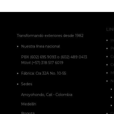
LIN
Transformando exteriores desde 1982
In
Nuestra línea nacional
P
C
PBX (602) 695 9093 o (602) 489 0413
Móvil (+57) 318 517 6019
C
Mo
Fábrica: Cra 32A No. 10-55
N
Sedes
Arroyohondo, Cali - Colombia
Medellín
Bogotá
C