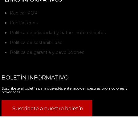
Radicar PQR
Contáctenos
Política de privacidad y tratamiento de datos
Política de sostenibilidad
Política de garantía y devoluciones
BOLETÍN INFORMATIVO
Suscríbete al boletín para que estés enterado de nuestras promociones y
novedades.
Suscribete a nuestro boletín
AVISO LEGAL:
* Las imágenes de la página web son de referencia. Los productos pueden