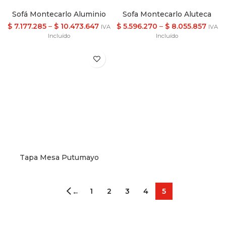
Sofá Montecarlo Aluminio
Sofa Montecarlo Aluteca
$
7.177.285
–
$
10.473.647
$
5.596.270
–
$
8.055.857
IVA
IVA
Incluído
Incluído
Tapa Mesa Putumayo
1
2
3
4
5
←